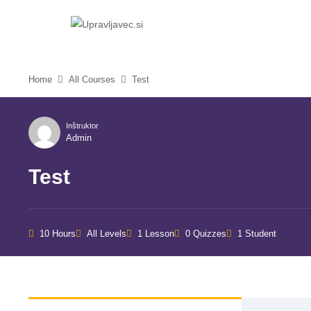
Home
All Courses
Test
Inštruktor
Admin
Test
10 Hours
All Levels
1 Lesson
0 Quizzes
1 Student