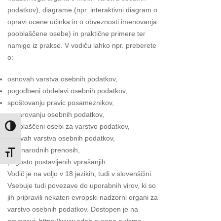
podatkov), diagrame (npr. interaktivni diagram o
opravi ocene učinka in o obveznosti imenovanja
pooblaščene osebe) in praktične primere ter
namige iz prakse. V vodiču lahko npr. preberete
o:
osnovah varstva osebnih podatkov,
pogodbeni obdelavi osebnih podatkov,
spoštovanju pravic posameznikov,
zavarovanju osebnih podatkov,
pooblaščeni osebi za varstvo podatkov,
Toggle High Contrast
kršitvah varstva osebnih podatkov,
mednarodnih prenosih,
Toggle Font size
pogosto postavljenih vprašanjih.
Vodič je na voljo v 18 jezikih, tudi v slovenščini.
Vsebuje tudi povezave do uporabnih virov, ki so
jih pripravili nekateri evropski nadzorni organi za
varstvo osebnih podatkov. Dostopen je na