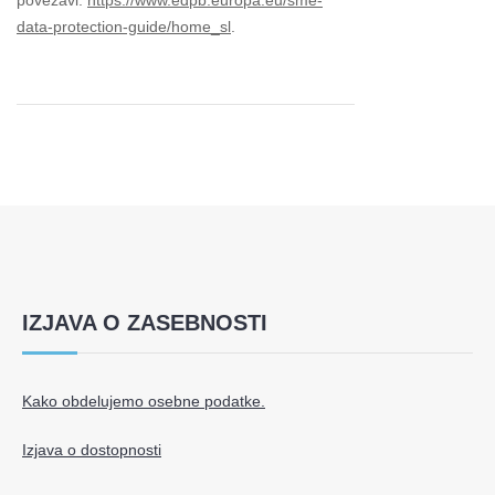
povezavi:
https://www.edpb.europa.eu/sme-
data-protection-guide/home_sl
.
IZJAVA O ZASEBNOSTI
Kako obdelujemo osebne podatke.
Izjava o dostopnosti