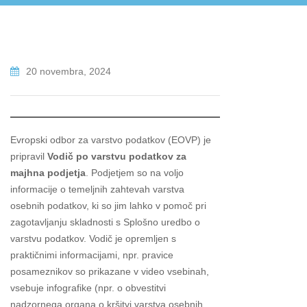
20 novembra, 2024
Evropski odbor za varstvo podatkov (EOVP) je
pripravil
Vodič po varstvu podatkov za
majhna podjetja
. Podjetjem so na voljo
informacije o temeljnih zahtevah varstva
osebnih podatkov, ki so jim lahko v pomoč pri
zagotavljanju skladnosti s Splošno uredbo o
varstvu podatkov. Vodič je opremljen s
praktičnimi informacijami, npr. pravice
posameznikov so prikazane v video vsebinah,
vsebuje infografike (npr. o obvestitvi
nadzornega organa o kršitvi varstva osebnih