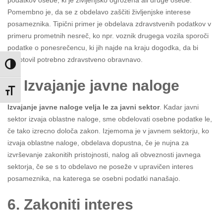
podatkov osebe, ki je življenjsko ogrožena ali druge osebe.
Pomembno je, da se z obdelavo zaščiti življenjske interese
posameznika. Tipični primer je obdelava zdravstvenih podatkov v
primeru prometnih nesreč, ko npr. voznik drugega vozila sporoči
podatke o ponesrečencu, ki jih najde na kraju dogodka, da bi
zagotovil potrebno zdravstveno obravnavo.
Toggle High Contrast
5. Izvajanje javne naloge
Toggle Font size
Izvajanje javne naloge velja le za javni sektor
. Kadar javni
sektor izvaja oblastne naloge, sme obdelovati osebne podatke le,
če tako izrecno določa zakon. Izjemoma je v javnem sektorju, ko
izvaja oblastne naloge, obdelava dopustna, če je nujna za
izvrševanje zakonitih pristojnosti, nalog ali obveznosti javnega
sektorja, če se s to obdelavo ne poseže v upravičen interes
posameznika, na katerega se osebni podatki nanašajo.
6. Zakoniti interes