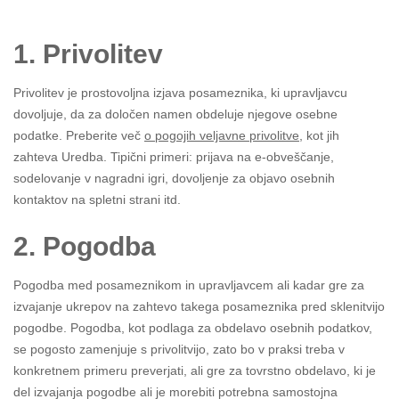
1. Privolitev
Privolitev je prostovoljna izjava posameznika, ki upravljavcu
dovoljuje, da za določen namen obdeluje njegove osebne
podatke. Preberite več
o pogojih veljavne privolitve
, kot jih
zahteva Uredba. Tipični primeri: prijava na e-obveščanje,
sodelovanje v nagradni igri, dovoljenje za objavo osebnih
kontaktov na spletni strani itd.
2. Pogodba
Pogodba med posameznikom in upravljavcem ali kadar gre za
izvajanje ukrepov na zahtevo takega posameznika pred sklenitvijo
pogodbe. Pogodba, kot podlaga za obdelavo osebnih podatkov,
se pogosto zamenjuje s privolitvijo, zato bo v praksi treba v
konkretnem primeru preverjati, ali gre za tovrstno obdelavo, ki je
del izvajanja pogodbe ali je morebiti potrebna samostojna