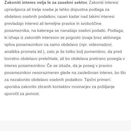
Zakoniti interes velja le za zasebni sektor.
Zakoniti interesi
upravljavca ali tretje osebe je lahko dopustna podlaga za
obdelavo osebnih podatkov, razen kadar nad takimi interesi
prevladajo interesi ali temeljne pravice in svoboščine
posameznika, na katerega se nanašajo osebni podatki. Podlaga,
ki izhaja iz zakonitih interesov se pogosto izvaja brez aktivnega
vpliva posameznikov na samo obdelavo (npr. videonadzor,
analitika prometa itd.), zato je še toliko bolj pomembno, da pred
tovrstno obdelavo pretehtate, ali bo obdelava pretirano posegla v
interes posameznikov. Če se izkaže, da je poseg v pravico
posameznikov nesorazmeren glede na zasledovan interes, bo šlo
za nezakonito obdelavo osebnih podatkov. Tipični primeri:
uporaba zakonito zbranih kontaktov novinarjev za pošiljanje
sporočil za javnost.